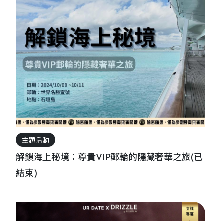
主題活動
解鎖海上秘境：尊貴VIP郵輪的隱藏奢華之旅(已
結束)