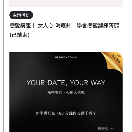
主題活動
戀愛講座｜ 女人心 海底針｜學會戀愛翻譯蒟蒻
(已結束)