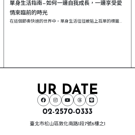
單身生活指南—如何一邊自我成長，一邊享受愛
情來臨前的時光
在這個節奏快速的世界中，單身生活往往被貼上孤單的標籤，
但其實這段時光充滿了機會。它是一段可以專注於自我成長、
探索興趣、培養健康人際關係的黃金時期。以下是一些實用的
建議，幫助你在單身時光中活出精彩，同時為未來的愛情做好
準備。 1. 探索內心世界，找到真正的自己 單身時期是一個可以
徹...
02-2570-0333
臺北市松山區敦化南路1段7號6樓之1