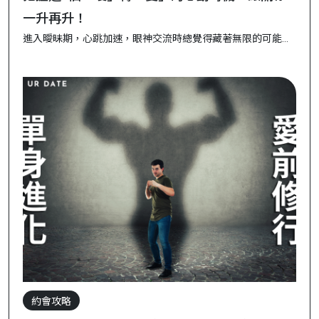
一升再升！
進入曖昧期，心跳加速，眼神交流時總覺得藏著無限的可能！
但到底什麼時候才能讓關係更進一步，進入「愛」的領域呢？
今天就來分享5個關鍵時刻，讓你抓準「曖」轉「愛」的契
機，讓兩人之間的關係持續升溫，給彼此一個更明確的未來
吧！ 1. 當彼此分享生活小事，彼此更懂彼此的時候 ❤️ 曖昧期
中，隨口一提「今天遇...
約會攻略