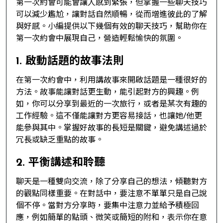
第一次約會可能會讓人感到緊張，但掌握一些聊天技巧
可以減少尷尬，讓對話自然順暢，從而增進彼此的了解
與好感。小編提供以下幾個有效的聊天技巧，幫助你在
第一次約會中展現自己，營造輕鬆愉快的氛圍。
1. 啟動話題的故事法則
在第一次約會中，利用講故事來開啟話題是一種很好的
方法。故事能讓對話更生動，能引起對方的興趣。例
如，你可以分享到最近的一次旅行，或者是某次有趣的
工作經驗。這不僅能讓對方更容易接話，也讓她/他更
能參與其中。掌握好故事的長短是關鍵，避免講述過於
冗長或缺乏重點的故事。
2. 平衡講述和聆聽
聊天是一種雙向交流，除了分享自己的想法，傾聽對方
的觀點同樣重要。在對話中，要注意不單單只是自己說
個不停。當對方分享時，要集中注意力並給予積極回
應，例如簡單的點頭、微笑或簡短的附和，表示你在意