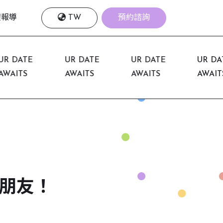
體報導
TW
預約諮詢
 DATE
UR DATE
UR DATE
UR DATE
ITS
AWAITS
AWAITS
AWAITS
朋友！