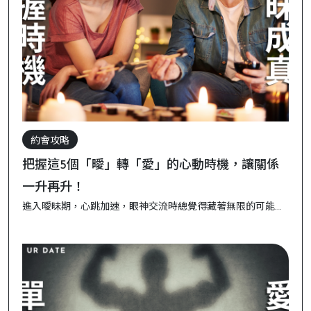
約會攻略
把握這5個「曖」轉「愛」的心動時機，讓關係
一升再升！
進入曖昧期，心跳加速，眼神交流時總覺得藏著無限的可能！
但到底什麼時候才能讓關係更進一步，進入「愛」的領域呢？
今天就來分享5個關鍵時刻，讓你抓準「曖」轉「愛」的契
機，讓兩人之間的關係持續升溫，給彼此一個更明確的未來
吧！ 1. 當彼此分享生活小事，彼此更懂彼此的時候 ❤️ 曖昧期
中，隨口一提「今天遇...