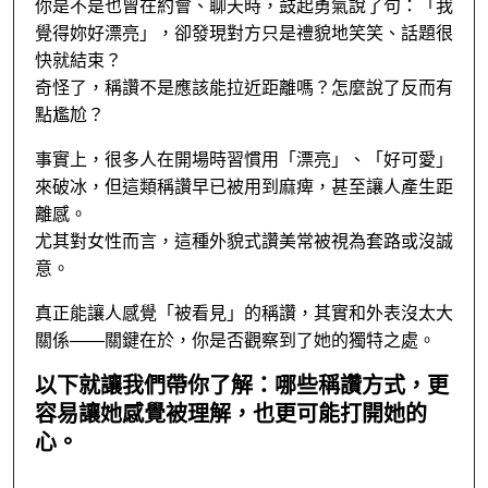
你是不是也曾在約會、聊天時，鼓起勇氣說了句：「我
覺得妳好漂亮」，卻發現對方只是禮貌地笑笑、話題很
快就結束？
奇怪了，稱讚不是應該能拉近距離嗎？怎麼說了反而有
點尷尬？
事實上，很多人在開場時習慣用「漂亮」、「好可愛」
來破冰，但這類稱讚早已被用到麻痺，甚至讓人產生距
離感。
尤其對女性而言，這種外貌式讚美常被視為套路或沒誠
意。
真正能讓人感覺「被看見」的稱讚，其實和外表沒太大
關係
——
關鍵在於，你是否觀察到了她的獨特之處。
以下就讓我們帶你了解：哪些稱讚方式，更
容易讓她感覺被理解，也更可能打開她的
心。