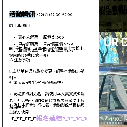
VIP 會
🌺活動精
活動資訊
📅 活動時間：11/22(六) 19:00-22:00
讓我們一同回顧
💵 活動費用：
心跳加速的悸動
真心求解票｜ 原價 $1,500
>>>
點我
單身解碼票｜ 單身優惠價 $799
🏫 活動地點：灰犀牛心靈空間(臺北市松山區
早鳥啟程票｜ 限量早鳥票 $499
健康路185巷12號一樓)
⚠️ 注意事項：
1. 主辦單位保有最終變更、調整本活動之權
利。
2. 請帶著良好的學習心態前往。
3. 現場將核對姓名，請使用本人真實資料報
名，但活動中我們會依照參與者意願使用暱
4. 活動中將會進行拍攝，活動影像將提供與
稱稱呼。
主辦方使用
👉👉👉
報名連結👈👈👈