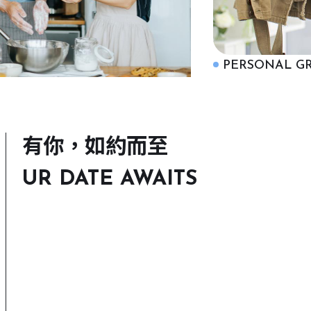
PERSONAL GROWTH
有你，如約而至
UR DATE AWAITS