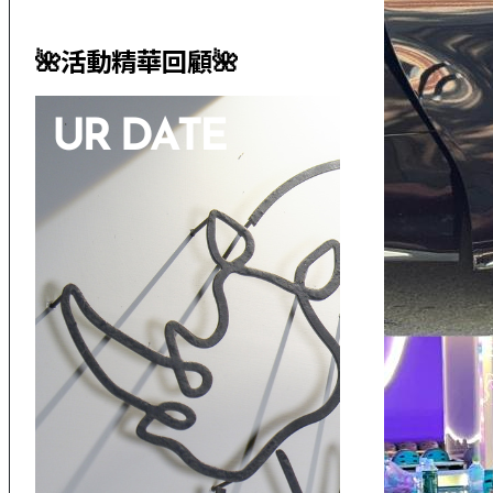
🌺活動精華回顧🌺