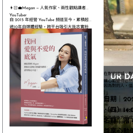
👩🏻‍💼Megan — 人氣作家、兩性觀點講者、
YouTuber
自 2015 年經營 YouTube 頻道至今，累積超
過10年自媒體經驗，跨平台吸引大批忠實粉
絲。
2025 年出版暢銷作品《找回愛與不愛的底
氣》，以深入淺出的方式剖析男女思維差異
與戀愛心理。長期研究心理學、演化學與兩
性關係的性別差異
，擅長把複雜的情感議題
轉化為貼近生活的語言，幫助讀者與聽眾重
在對的場域、對
新理解自己與伴侶的互動。
讓心動變得必然
Megan 以真誠、幽默且專業的分享風格，成
因為對的人，值
為許多年輕男女在感情路上的「翻譯蒟
蒻」。
日期｜20
（四）14:0
📩 報名請洽戀
隊審核後方可成
名額｜限 8
※ 活動中將進
尊享心動價