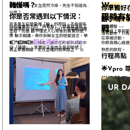
Way
難懂嗎？
😅聊到一半，女生突然冷掉，完全不知道為
你準備好在
什麼？
你是否常遇到以下情況：
限時有
動了嗎？
UR DATE 為
許多男生在戀愛裡「輸」的原因，不是條件
😅約會後對方回「再看看」，結果就沒有下
實境體驗 ——
戰
這場講座由 Megan × UR DATE 戀愛顧問團
不好，
而是 聽不懂女人心背後的真實訊號。
從你踏上車的那
文？
沒有劇本，只有
隊 聯手開講，
帶你拆解女生的戀愛語言，
學
在車廂流動。
👉👉👉
報名連結👈👈👈
會「翻譯蒟蒻」技能，讓你在約會與相處中
你將與精心遴選
😅「隨便」，其實這正是她生氣的暗號？
真正掌握關鍵，走在正確的脫單路上。 🚀
熟悉的旅程。
行程亮點
🌟Vpr
🌟懷舊溜
古漫步約
🌟景觀餐
🌟四對
任務