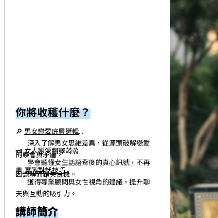
🌟活動
回憶
你將收穫什麼？
🔎
男女戀愛底層邏輯
深入了解男女思維差異，從源頭破解戀愛
🗝️
女人戀愛翻譯蒟蒻
的誤會與矛盾。
學會聽懂女生話語背後的真心訊號，不再
💬
實戰對話技巧
因誤解而錯失良機。
獲得專業顧問與女性視角的建議，提升聊
天與互動的吸引力。
講師簡介